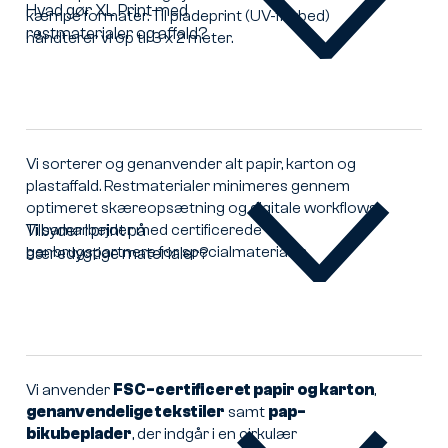
Hvad gør XL Print med
kæmpe formater. Til pladeprint (UV-flatbed)
restmaterialer og affald?
Hvad
håndterer vi op til 3 x 2 meter.
gør
XL
Print
med
restmaterialer
Vi sorterer og genanvender alt papir, karton og
og
plastaffald. Restmaterialer minimeres gennem
affald?
optimeret skæreopsætning og digitale workflows.
Vi samarbejder med certificerede
Tilbyder I print på
genbrugspartnere for specialmaterialer.
bæredygtige materialer?
Tilbyder
I
print
på
bæredygtige
materialer?
Vi anvender
FSC-certificeret papir og karton
,
genanvendelige tekstiler
samt
pap-
bikubeplader
, der indgår i en cirkulær