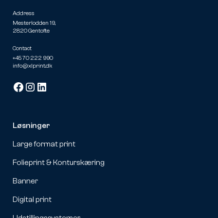
Address
Mesterlodden 19,
2820 Gentofte
Contact
+45 70 222 990
info@xlprint.dk
Løsninger
Large format print
Folieprint & Konturskæring
Banner
Digital print
Udstillingssystemer