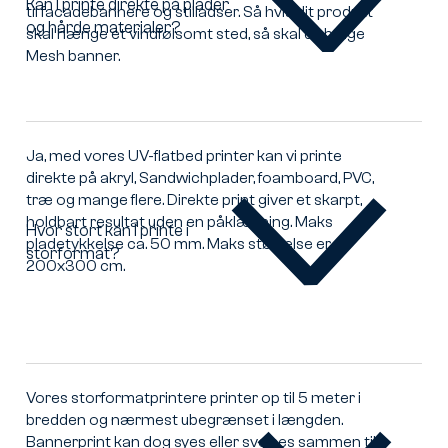
et
Kan I printe direkte på plader
til facadebannere og stilladser. Så hvis dit produkt
PVC-
og hårde materialer?
Kan
skal hænge et vindfølsomt sted, så skal du bruge
banner?
I
Mesh banner.
printe
direkte
på
plader
Ja, med vores UV-flatbed printer kan vi printe
og
direkte på akryl, Sandwichplader, foamboard, PVC,
hårde
træ og mange flere. Direkte print giver et skarpt,
materialer?
holdbart resultat uden en påklæbning. Maks
Hvor stort kan I printe i
pladetykkelse ca. 50 mm. Maks størrelse er
storformat?
Hvor
200x300 cm.
stort
kan
I
printe
i
storformat?
Vores storformatprintere printer op til 5 meter i
bredden og nærmest ubegrænset i længden.
Bannerprint kan dog syes eller svejses sammen til