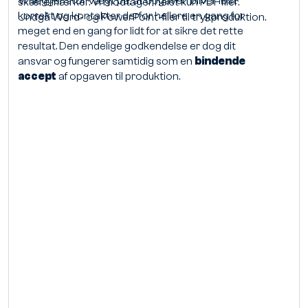
Vi lægger stor vægt på, at opgaven bliver løst
skæremærker. Vi modtager helst kun PDF filer.
korrekt og kontakter derfor hellere en gang for
Undgå Word- og PowerPoint-filer til trykproduktion.
meget end en gang for lidt for at sikre det rette
resultat. Den endelige godkendelse er dog dit
ansvar og fungerer samtidig som en
bindende
accept
af opgaven til produktion.