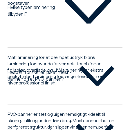
bogstaver.
Hvilke typer laminering
tilbyder I?
Hvilke
typer
laminering
tilbyder
I?
Mat laminering for et dæmpet udtryk, blank
laminering for levende farver, soft-touch for en
fløjlsblød overflade, og UV-laminering for ekstra
Hvad er forskellen på et mesh-
beskyttelse. Laminering forlænger levetiden og
banner og et PVC-banner?
Hvad
giver professionel finish.
er
forskellen
på
et
mesh-
PVC-banner er tæt og uigennemsigtigt -ideelt til
banner
skarp grafik og undendørs brug. Mesh-banner har en
og
perforeret struktur, der slipper vind igennem, perfekt