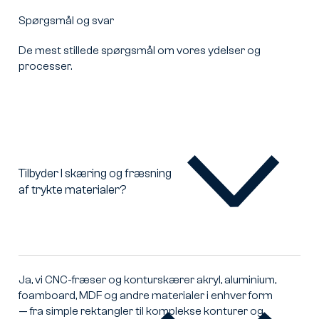
Spørgsmål og svar
De mest stillede spørgsmål om vores ydelser og
processer.
Tilbyder I skæring og fræsning
af trykte materialer?
Tilbyder
I
skæring
og
fræsning
af
Ja, vi CNC-fræser og konturskærer akryl, aluminium,
trykte
foamboard, MDF og andre materialer i enhver form
materialer?
— fra simple rektangler til komplekse konturer og