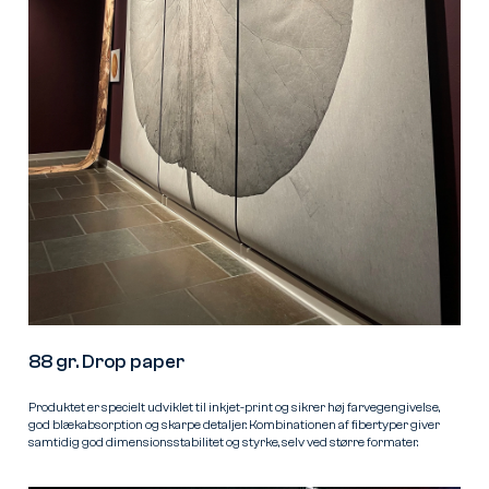
88 gr. Drop paper
Produktet er specielt udviklet til inkjet-print og sikrer høj farvegengivelse,
god blækabsorption og skarpe detaljer. Kombinationen af fibertyper giver
samtidig god dimensionsstabilitet og styrke, selv ved større formater.