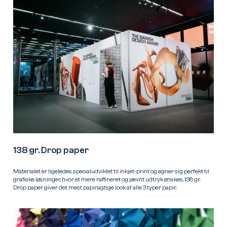
138 gr. Drop paper
Materialet er ligeledes specialudviklet til inkjet-print og egner sig perfekt til
grafiske løsninger, hvor et mere raffineret og jævnt udtryk ønskes. 138 gr.
Drop paper giver det mest papiragtige look af alle 3 typer papir.