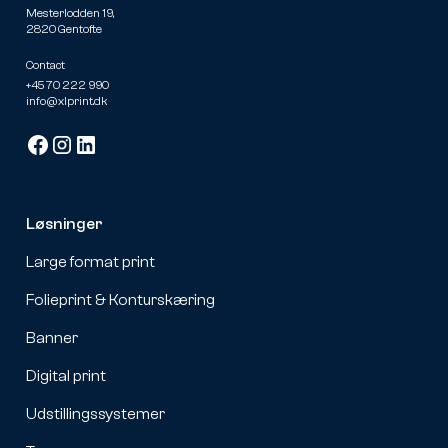
Mesterlodden 19,
2820 Gentofte
Contact
+45 70 222 990
info@xlprint.dk
Løsninger
Large format print
Folieprint & Konturskæring
Banner
Digital print
Udstillingssystemer