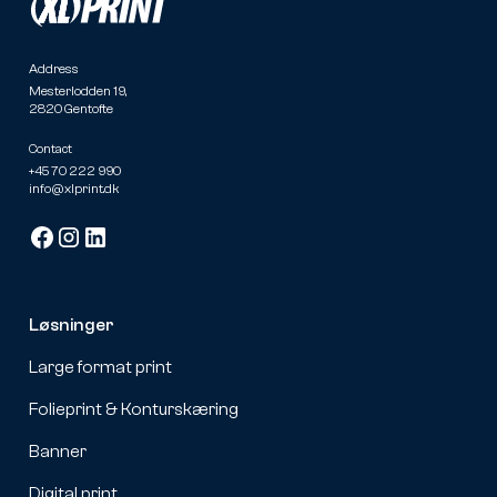
Address
Mesterlodden 19,
2820 Gentofte
Contact
+45 70 222 990
info@xlprint.dk
Løsninger
Large format print
Folieprint & Konturskæring
Banner
Digital print