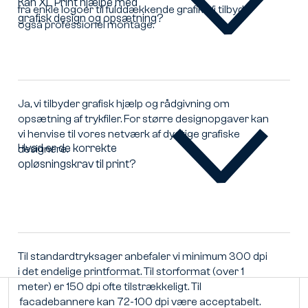
Kan XL Print hjælpe med
fra enkle logoer til fulddækkende grafik. Vi tilbyder
grafisk design og opsætning?
Kan
også professionel montage.
XL
Print
hjælpe
med
grafisk
Ja, vi tilbyder grafisk hjælp og rådgivning om
design
opsætning af trykfiler. For større designopgaver kan
og
vi henvise til vores netværk af dygtige grafiske
opsætning?
Hvad er de korrekte
designere.
opløsningskrav til print?
Hvad
er
de
korrekte
opløsningskrav
til
print?
Til standardtryksager anbefaler vi minimum 300 dpi
i det endelige printformat. Til storformat (over 1
meter) er 150 dpi ofte tilstrækkeligt. Til
facadebannere kan 72-100 dpi være acceptabelt.