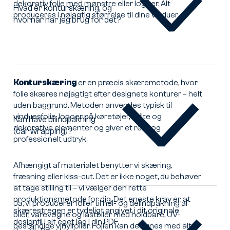
dekorativ folie med mønstre eller logoer. Alt
Hvad er konturskæring, og
produceres i nøjagtig størrelse til dine vinduer.
hvornår har jeg brug for det?
Hvad
er
konturskæring,
og
hvornår
har
Konturskæring
er en præcis skæremetode, hvor
jeg
folie skæres nøjagtigt efter designets konturer – helt
brug
uden baggrund. Metoden anvendes typisk til
for
vinduesfolie, logoer på køretøjer, skilte og
Kan I lave bilindpakning
det?
dekorative elementer og giver et rent og
(car wrapping)?
Kan
professionelt udtryk.
I
lave
bilindpakning
Afhængigt af materialet benytter vi skæring,
(car
fræsning eller kiss-cut. Det er ikke noget, du behøver
wrapping)?
at tage stilling til – vi vælger den rette
produktionsmetode for dig. Det eneste krav er, at
Ja, vi producerer folier til hel- og delindpakning af
skærestregen er tydeligt angivet i dit originale
biler, varevogne og lastbiler med holdbare, UV-
designfil i sit eget lag i din PDF.
bestandige vinylfolier. Folien kan designes med alt