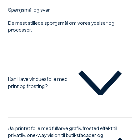
Spørgsmål og svar
De mest stillede spørgsmål om vores ydelser og
processer.
Kan I lave vinduesfolie med
print og frosting?
Kan
I
lave
vinduesfolie
med
print
og
Ja, printet folie med fulfarve grafik, frosted effekt til
frosting?
privatliv, one-way vision til butiksfacader og