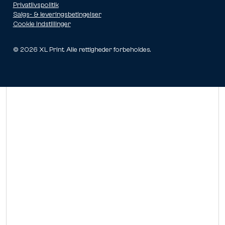
Privatlivspolitik
Salgs- & leveringsbetingelser
Cookie indstillinger
©
2026
XL Print. Alle rettigheder forbeholdes.