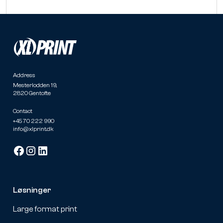
Address
Mesterlodden 19,
2820 Gentofte
Contact
+45 70 222 990
info@xlprint.dk
Løsninger
Large format print