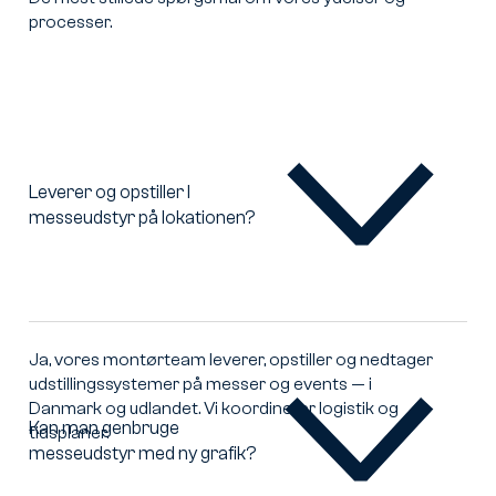
processer.
Leverer og opstiller I
messeudstyr på lokationen?
Leverer
og
opstiller
I
messeudstyr
på
Ja, vores montørteam leverer, opstiller og nedtager
lokationen?
udstillingssystemer på messer og events — i
Danmark og udlandet. Vi koordinerer logistik og
Kan man genbruge
tidsplaner.
messeudstyr med ny grafik?
Kan
man