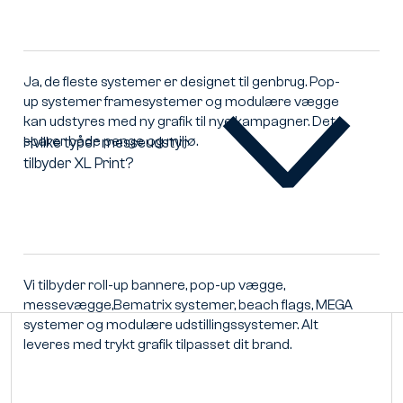
genbruge
messeudstyr
med
ny
Ja, de fleste systemer er designet til genbrug. Pop-
grafik?
up systemer framesystemer og modulære vægge
kan udstyres med ny grafik til nye kampagner. Det
sparer både penge og miljø.
Hvilke typer messeudstyr
tilbyder XL Print?
Hvilke
typer
messeudstyr
tilbyder
XL
Print?
Vi tilbyder roll-up bannere, pop-up vægge,
messevægge,Bematrix systemer, beach flags, MEGA
systemer og modulære udstillingssystemer. Alt
leveres med trykt grafik tilpasset dit brand.