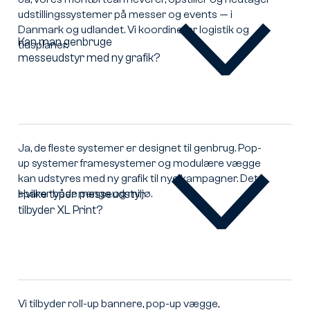
lokationen?
udstillingssystemer på messer og events — i
Danmark og udlandet. Vi koordinerer logistik og
Kan man genbruge
tidsplaner.
messeudstyr med ny grafik?
Kan
man
genbruge
messeudstyr
med
ny
Ja, de fleste systemer er designet til genbrug. Pop-
grafik?
up systemer framesystemer og modulære vægge
kan udstyres med ny grafik til nye kampagner. Det
sparer både penge og miljø.
Hvilke typer messeudstyr
tilbyder XL Print?
Hvilke
typer
messeudstyr
tilbyder
XL
Print?
Vi tilbyder roll-up bannere, pop-up vægge,