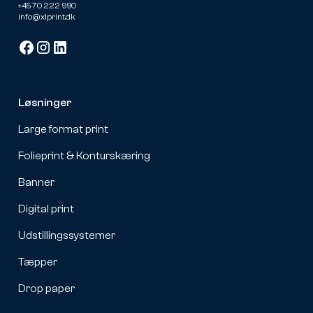
+45 70 222 990
info@xlprint.dk
Løsninger
Large format print
Folieprint & Konturskæring
Banner
Digital print
Udstillingssystemer
Tæpper
Drop paper