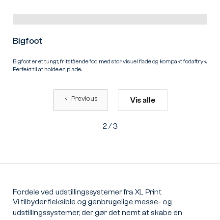
Bigfoot
Bigfoot er et tungt, fritstående fod med stor visuel flade og kompakt fodaftryk.
Perfekt til at holde en plade.
Previous
Vis alle
2 / 3
Fordele
ved
udstillingssystemer
fra
XL
Print
Vi tilbyder fleksible og genbrugelige messe- og
udstillingssystemer, der gør det nemt at skabe en