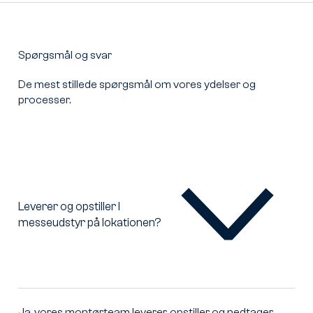
Spørgsmål og svar
De mest stillede spørgsmål om vores ydelser og
processer.
Leverer og opstiller I
messeudstyr på lokationen?
Leverer
og
opstiller
I
messeudstyr
på
Ja, vores montørteam leverer, opstiller og nedtager