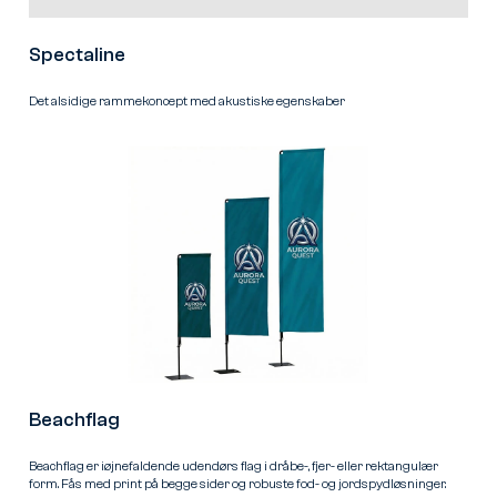
Spectaline
Det alsidige rammekoncept med akustiske egenskaber
Beachflag
Beachflag er iøjnefaldende udendørs flag i dråbe-, fjer- eller rektangulær
form. Fås med print på begge sider og robuste fod- og jordspydløsninger.