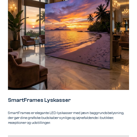
SmartFrames Lyskasser
SmartFrames er elegante LED-lyskasser med jævn baggrundsbelysning,
der gør dine grafiske budskaber synlige og iøjnefaldende i butikker,
receptioner og udstillinger.